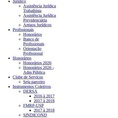
Jurídico
Assistência Jurídica
Trabalhista
Assistência Jurídica
Previdenciária
Artigos Jurídicos
Profissionais
Honorários
Banco de
Profissionais
Orientação
Profissional
Honorários
Honorários 2026
Honorários 2026 -
Adm Pública
Clube de Serviços
Seja parceiro
Instrumentos Coletivos
DERSA
2016 à 2017
2017 à 2018
FMRP-USP
2017 à 2018
SINDICOND