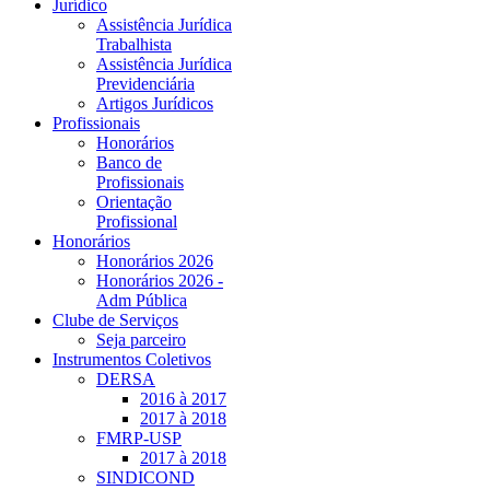
Jurídico
Assistência Jurídica
Trabalhista
Assistência Jurídica
Previdenciária
Artigos Jurídicos
Profissionais
Honorários
Banco de
Profissionais
Orientação
Profissional
Honorários
Honorários 2026
Honorários 2026 -
Adm Pública
Clube de Serviços
Seja parceiro
Instrumentos Coletivos
DERSA
2016 à 2017
2017 à 2018
FMRP-USP
2017 à 2018
SINDICOND